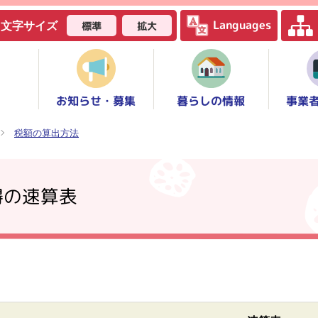
Languages
標準
拡大
文字サイズ
お知らせ・募集
事業
暮らしの情報
税額の算出方法
得の速算表