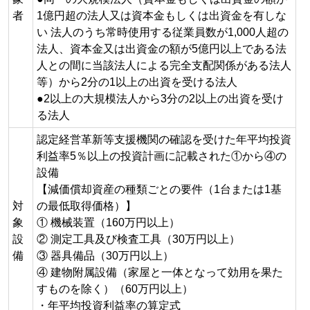
者
1億円超の法人又は資本金もしくは出資金を有しな
い 法人のうち常時使用する従業員数が1,000人超の
法人、資本金又は出資金の額が5億円以上である法
人との間に当該法人による完全支配関係がある法人
等）から2分の1以上の出資を受ける法人
●2以上の大規模法人から3分の2以上の出資を受け
る法人
認定経営革新等支援機関の確認を受けた年平均投資
利益率5％以上の投資計画に記載された①から④の
設備
【減価償却資産の種類ごとの要件（1台または1基
対
の最低取得価格）】
象
① 機械装置（160万円以上）
設
② 測定工具及び検査工具（30万円以上）
備
③ 器具備品（30万円以上）
④ 建物附属設備（家屋と一体となって効用を果た
すものを除く）（60万円以上）
・年平均投資利益率の算定式