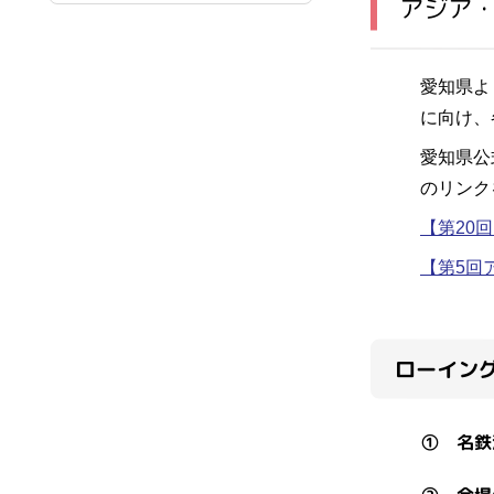
アジア
愛知県よ
に向け、
愛知県公
のリンク
【第20
【第5回
ローイン
① 名鉄津