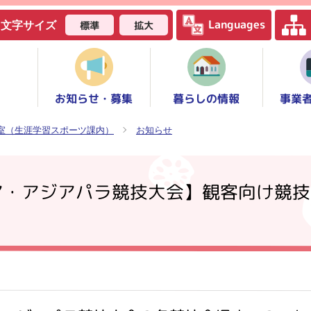
Languages
標準
拡大
文字サイズ
お知らせ・募集
事業
暮らしの情報
室（生涯学習スポーツ課内）
お知らせ
ア・アジアパラ競技大会】観客向け競技