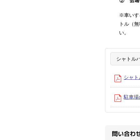
② 会場付近
※車いす
トル（無
い。
シャトル
シャト
駐車場の
問い合わ