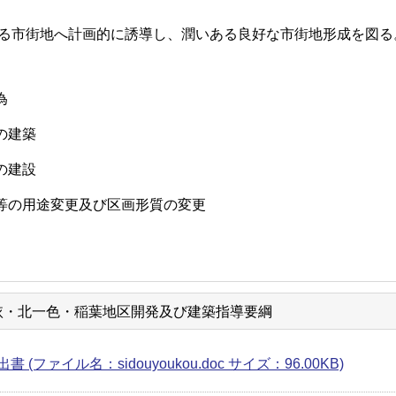
る市街地へ計画的に誘導し、潤いある良好な市街地形成を図る
為
の建築
の建設
等の用途変更及び区画形質の変更
依・北一色・稲葉地区開発及び建築指導要綱
書 (ファイル名：sidouyoukou.doc サイズ：96.00KB)