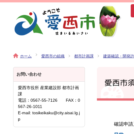
ホーム
愛西市の組織
都市計画課
建築確認・開発
お問い合わせ
愛西市
愛西市役所 産業建設部 都市計画
課
電話：0567-55-7126 FAX：0
567-26-1011
E-mail: tosikeikaku@city.aisai.lg.j
p
確認申請