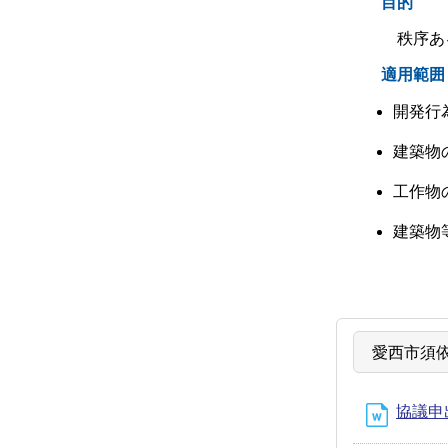
目的
秩序あ
適用範囲
開発行
建築物
工作物
建築物
愛西市須
協議申出