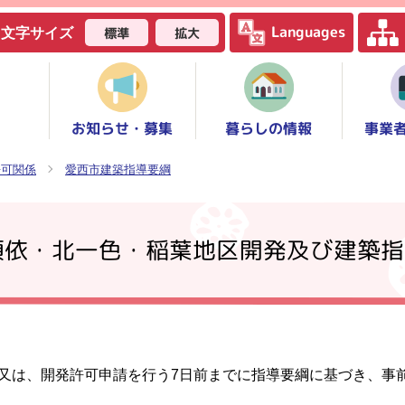
Languages
標準
拡大
文字サイズ
お知らせ・募集
事業
暮らしの情報
許可関係
愛西市建築指導要綱
須依・北一色・稲葉地区開発及び建築指
又は、開発許可申請を行う7日前までに指導要綱に基づき、事