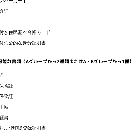
ンバーカード
許証
付き住民基本台帳カード
付の公的な身分証明書
可能な書類（Aグループから2種類またはA・Bグループから1種
プ
保険証
保険証
手帳
証書
および印鑑登録証明書