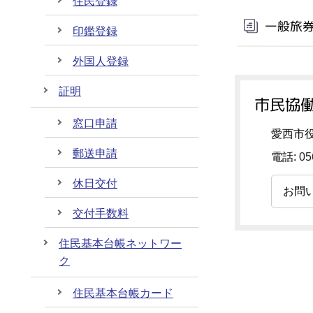
住民登録
一般旅
印鑑登録
外国人登録
証明
市民協働
窓口申請
愛西市役
郵送申請
電話:
05
休日交付
お問
交付手数料
住民基本台帳ネットワー
ク
住民基本台帳カード