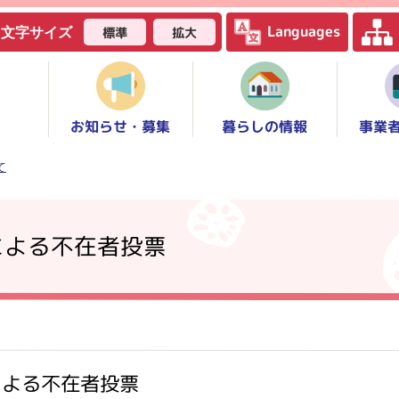
Languages
標準
拡大
文字サイズ
お知らせ・募集
事業
暮らしの情報
て
による不在者投票
による不在者投票