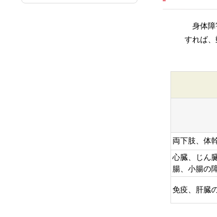
身体障害
すれば、
両下肢、体
心臓、じん
腸、小腸の
免疫、肝臓