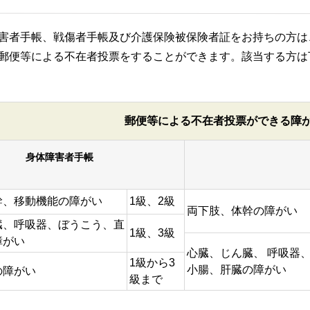
者手帳、戦傷者手帳及び介護保険被保険者証をお持ちの方は
郵便等による不在者投票をすることができます。該当する方は
郵便等による不在者投票ができる障
身体障害者手帳
幹、移動機能の障がい
1級、2級
両下肢、体幹の障がい
臓、呼吸器、ぼうこう、直
1級、3級
障がい
心臓、じん臓、 呼吸器
1級から3
小腸、肝臓の障がい
の障がい
級まで