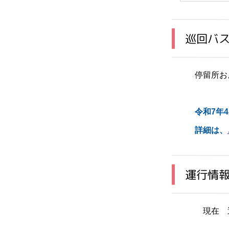
巡回バ
停留所お
令和7年
詳細は、
運行情
現在 