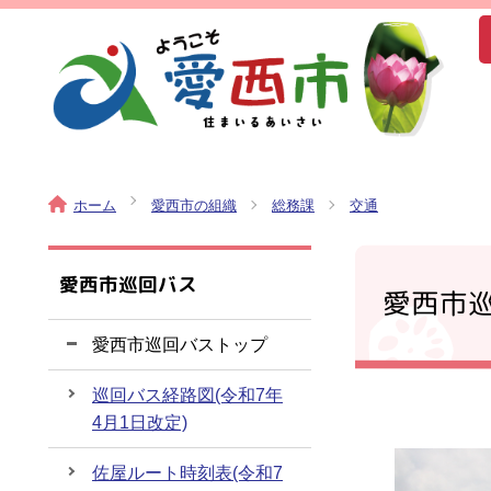
ホーム
愛西市の組織
総務課
交通
愛西市巡回バス
愛西市
愛西市巡回バストップ
巡回バス経路図(令和7年
4月1日改定)
佐屋ルート時刻表(令和7