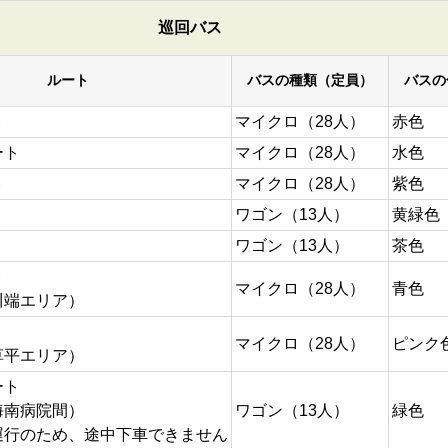
巡回バス
ルート
バスの種類（定員）
バスの
ト
マイクロ（28人）
赤色
ート
マイクロ（28人）
水色
ト
マイクロ（28人）
紫色
ワゴン（13人）
黄緑色
ワゴン（13人）
茶色
ト
マイクロ（28人）
青色
川端エリア）
ト
マイクロ（28人）
ピンク
草平エリア）
ート
海南病院間）
ワゴン（13人）
緑色
運行のため、途中下車できません