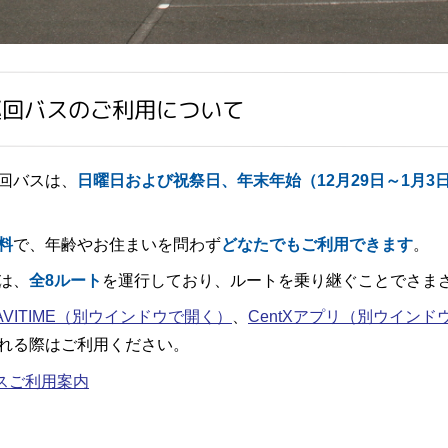
巡回バスのご利用について
回バスは、
日曜日および祝祭日、
年末年始（12月29日～1月3
料
で、年齢やお住まいを問わず
どなたでもご利用できます
。
は、
全8ルート
を運行しており、ルートを乗り継ぐことでさま
VITIME
（別ウインドウで開く）
、
CentXアプリ
（別ウインド
れる際はご利用ください。
スご利用案内