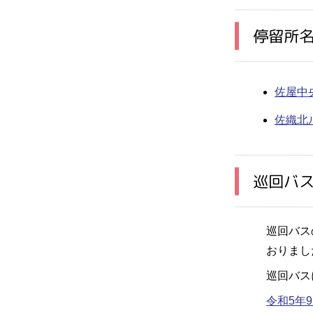
停留所
佐屋中
佐織北
巡回バ
巡回バス
おりまし
巡回バス
令和5年