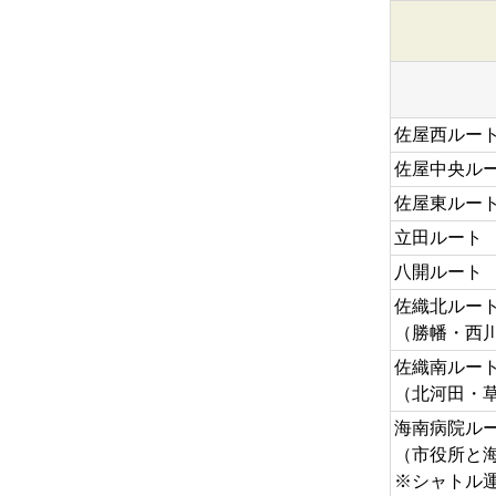
佐屋西ルー
佐屋中央ル
佐屋東ルー
立田ルート
八開ルート
佐織北ルー
（勝幡・西
佐織南ルー
（北河田・
海南病院ル
（市役所と
※シャトル