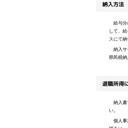
納入方法
給与分の
して、給
スにて納
納入サー
県民税納
退職所得
納入書で
い。
個人事業