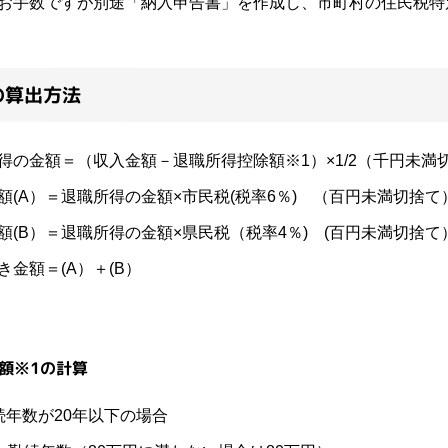
お手数ですが別途「納入申告書」を作成し、市町村の住民税
の算出方法
得の金額＝（収入金額－退職所得控除額※1）×1/2（千円未満
(A）＝退職所得の金額×市民税(税率6％) （百円未満切捨て
(B）＝退職所得の金額×県民税（税率4％) (百円未満切捨て
き金額＝(A）＋(B）
額※1の計算
続年数が20年以下の場合