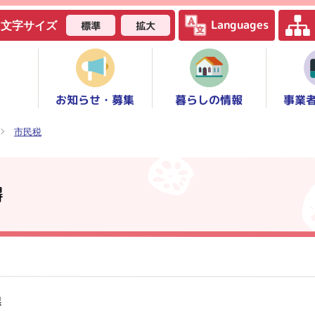
Languages
標準
拡大
文字サイズ
お知らせ・募集
事業
暮らしの情報
市民税
得
得