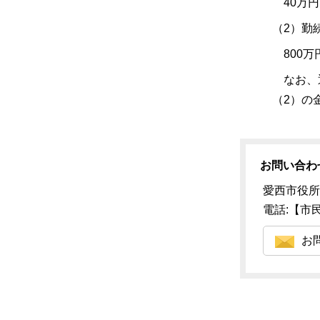
40万円
（2）勤
800万
なお、退
（2）の
お問い合わ
愛西市役所
電話:【市民税
お