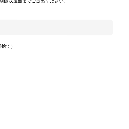
特別徴収担当までご提出ください。
切捨て）
）
）