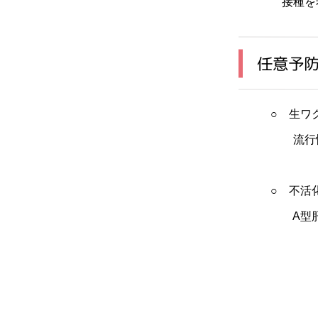
接種を希
任意予
○ 生ワ
流行性
○ 不活
A型肝