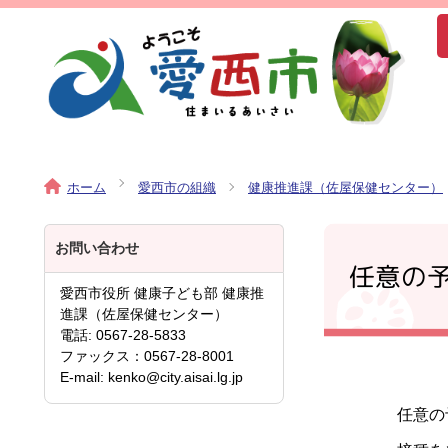
ホーム
愛西市の組織
健康推進課（佐屋保健センター）
お問い合わせ
任意の
愛西市役所 健康子ども部 健康推
進課（佐屋保健センター）
電話: 0567-28-5833
ファックス：0567-28-8001
E-mail: kenko@city.aisai.lg.jp
任意の予