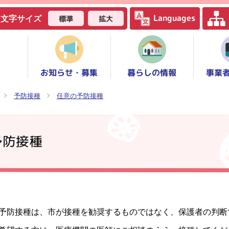
Languages
標準
拡大
文字サイズ
お知らせ・募集
事業
暮らしの情報
予防接種
任意の予防接種
予防接種
防接種は、市が接種を勧奨するものではなく、保護者の判断