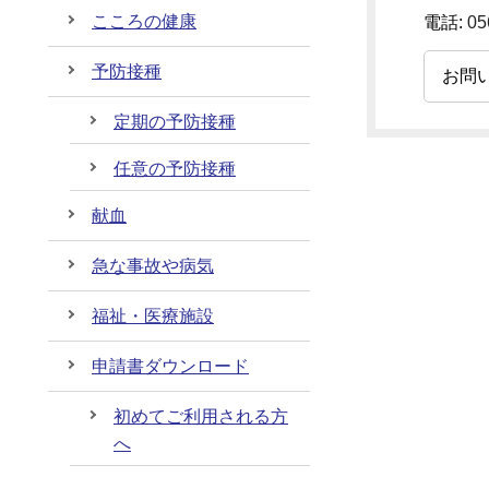
こころの健康
電話:
05
予防接種
お問
定期の予防接種
任意の予防接種
献血
急な事故や病気
福祉・医療施設
申請書ダウンロード
初めてご利用される方
へ