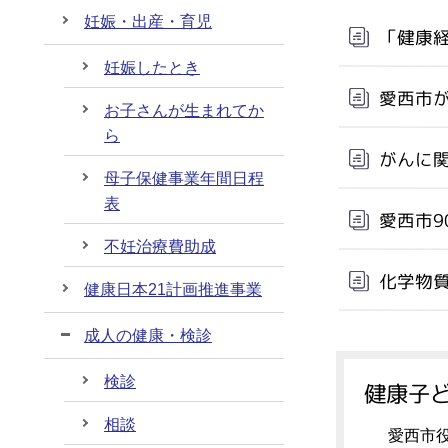
妊娠・出産・育児
「健康
妊娠したとき
愛西市
お子さんが生まれてか
ら
がんに
母子保健事業年間日程
表
愛西市9
不妊治療費助成
化学物
健康日本21計画推進事業
成人の健康・検診
検診
健康子ど
相談
愛西市