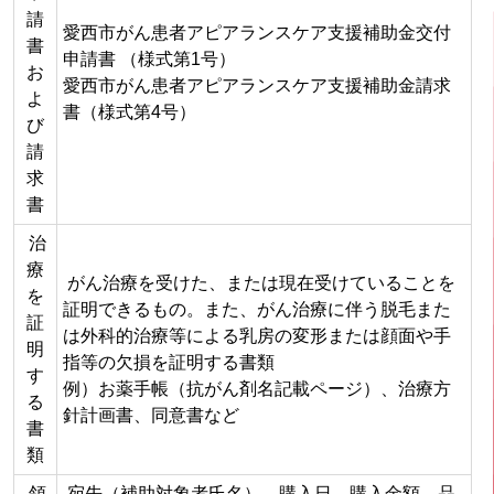
請
愛西市がん患者アピアランスケア支援補助金交付
書
申請書 （様式第1号）
お
愛西市がん患者アピアランスケア支援補助金請求
よ
書（様式第4号）
び
請
求
書
治
療
がん治療を受けた、または現在受けていることを
を
証明できるもの。また、がん治療に伴う脱毛また
証
は外科的治療等による乳房の変形または顔面や手
明
指等の欠損を証明する書類
す
例）お薬手帳（抗がん剤名記載ページ）、治療方
る
針計画書、同意書など
書
類
領
宛先（補助対象者氏名）、購入日、購入金額、品