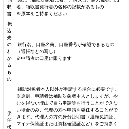
収
名、領収書発行者の名称の記載があるもの
書
※原本をご持参ください
振
込
先
の
銀行名、口座名義、口座番号が確認できるもの
わ
（通帳などの写し）
か
※申請者の口座に限ります
る
も
の
補助対象者本人以外が申請する場合に必要です。
※原則、申請者は補助対象者本人としますが、や
むを得ない理由で自ら申請等を行うことができな
い場合のみ、代理の方へ申請を委任することがで
委
きます。代理人の方の身分証明書（運転免許証、
任
マイナ保険証または資格確認証など）をご持参く
状