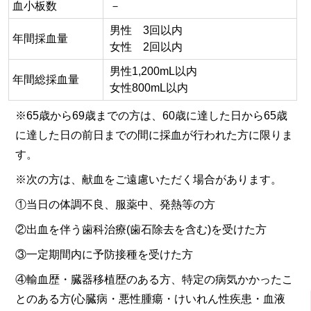
血小板数
－
男性 3回以内
年間採血量
女性 2回以内
男性1,200mL以内
年間総採血量
女性800mL以内
※65歳から69歳までの方は、60歳に達した日から65歳
に達した日の前日までの間に採血が行われた方に限りま
す。
※次の方は、献血をご遠慮いただく場合があります。
①当日の体調不良、服薬中、発熱等の方
②出血を伴う歯科治療(歯石除去を含む)を受けた方
③一定期間内に予防接種を受けた方
④輸血歴・臓器移植歴のある方、特定の病気かかったこ
とのある方(心臓病・悪性腫瘍・けいれん性疾患・血液