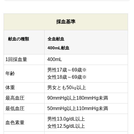
採血基準
献血の種類
全血献血
400mL献血
1回採血量
400mL
男性17歳～69歳※
年齢
女性18歳～69歳※
体重
男女とも50㎏以上
最高血圧
90mmHg以上180mmHg未満
最低血圧
50mmHg以上110mmHg未満
男性13.0g/dL以上
血色素量
女性12.5g/dL以上