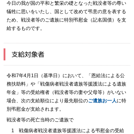
今日の我が国の平和と繁栄の礎となった戦没者等の尊い
犠牲に思いをいたし、国として改めて弔意の意を表する
ため、戦没者等のご遺族に特別弔慰金（記名国債）を支
給するものです。
支給対象者
令和7年4月1日（基準日）において、「恩給法による公
務扶助料」や「戦傷病者戦没者遺族等援護法による遺族
年金」等の受給権者（戦没者等の妻や父母等）がいない
場合、次の支給順位により最先順位の
ご遺族お一人
に特
別弔慰金が支給されます。
戦没者等の死亡当時のご遺族で
1 戦傷病者戦没者遺族等援護法による弔慰金の受給