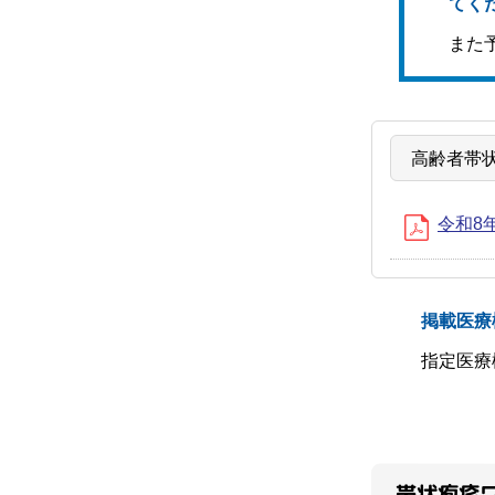
てく
また
高齢者帯
令和8
掲載医療
指定医療
帯状疱疹