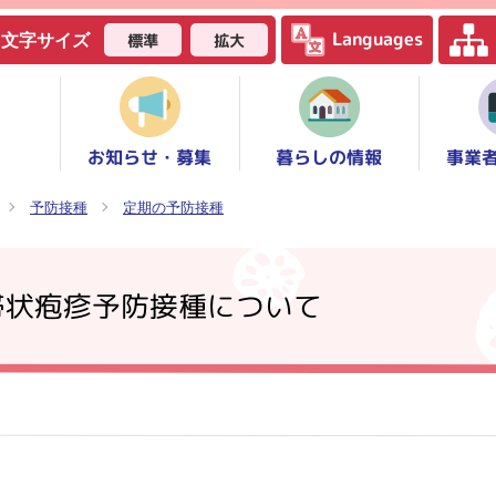
Languages
標準
拡大
文字サイズ
お知らせ・募集
事業
暮らしの情報
予防接種
定期の予防接種
帯状疱疹予防接種について