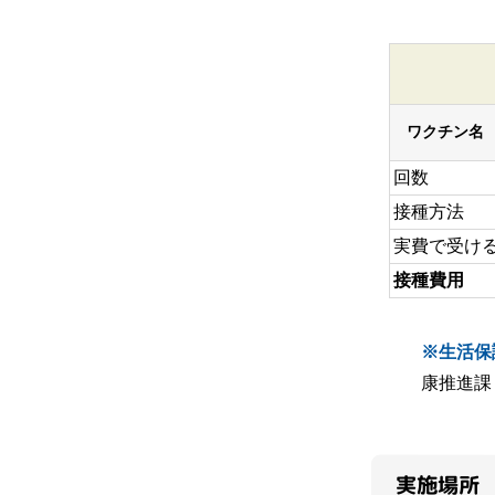
ワクチン名
回数
接種方法
実費で受け
接種費用
※生活保
康推進課
実施場所