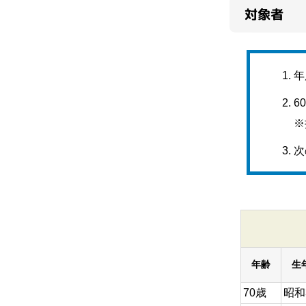
対象者
年
6
※
次
年齢
生
70歳
昭和