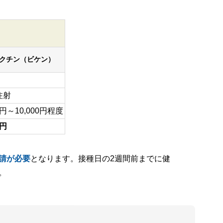
クチン（ビケン）
注射
00円～10,000円程度
0円
請が必要
となります。接種日の2週間前までに健
。