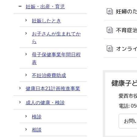
妊娠・出産・育児
妊婦の
妊娠したとき
不育症
お子さんが生まれてか
ら
オンラ
母子保健事業年間日程
表
不妊治療費助成
健康子ど
健康日本21計画推進事業
愛西市
成人の健康・検診
電話:
05
検診
お問
相談