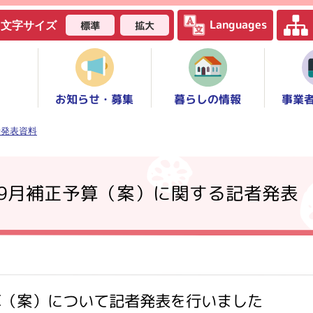
Languages
標準
拡大
文字サイズ
お知らせ・募集
事業
暮らしの情報
者発表資料
年9月補正予算（案）に関する記者発表
算（案）について記者発表を行いました