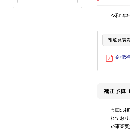
令和5年
報道発表
令和5年
補正予算
今回の補
れており
※事業実