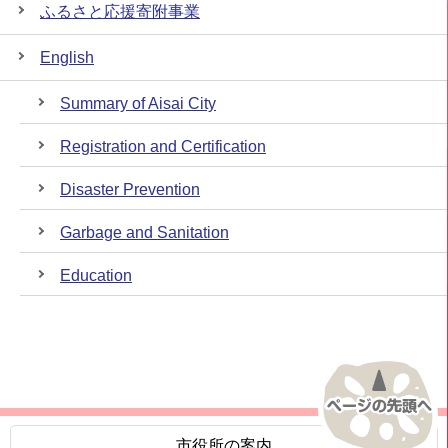
ふるさと応援寄附事業
English
Summary of Aisai City
Registration and Certification
Disaster Prevention
Garbage and Sanitation
Education
市役所の案内