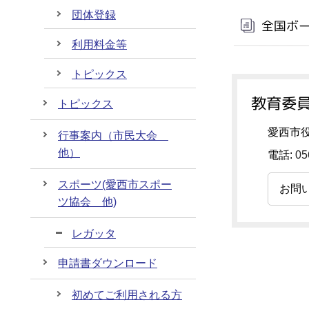
団体登録
全国ボ
利用料金等
トピックス
教育委員
トピックス
愛西市
行事案内（市民大会
他）
電話:
05
スポーツ(愛西市スポー
お問
ツ協会 他)
レガッタ
申請書ダウンロード
初めてご利用される方