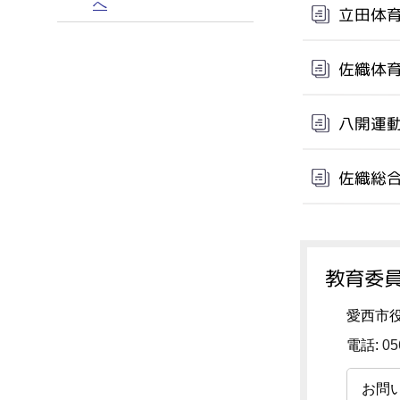
へ
立田体
佐織体
八開運
佐織総
教育委員
愛西市
電話:
05
お問