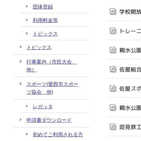
団体登録
学校開
利用料金等
トレー
トピックス
トピックス
親水公
行事案内（市民大会
佐屋総
他）
スポーツ(愛西市スポー
佐屋ス
ツ協会 他)
親水公
レガッタ
申請書ダウンロード
垣見鉄
初めてご利用される方