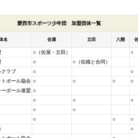
愛西市スポーツ少年団 加盟団体一覧
体名
佐屋
立田
八開
盟
○（佐屋・立田）
○
盟
○
○（佐織と合同）
ルクラブ
○
○
ットボール協会
○
○
○
○
レーボール連盟
○
○
○
○
○
○
○
○
○
会
○