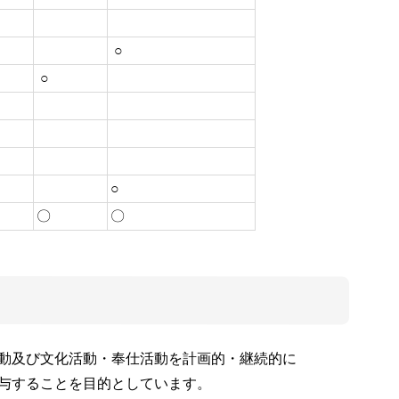
○
○
○
〇
〇
動及び文化活動・奉仕活動を計画的・継続的に
与することを目的としています。