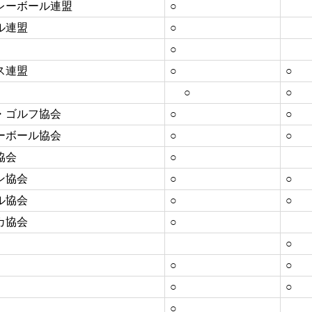
レーボール連盟
○
ル連盟
○
○
ス連盟
○
○
○
○
・ゴルフ協会
○
○
ーボール協会
○
○
協会
○
ン協会
○
○
ル協会
○
○
カ協会
○
○
○
○
○
○
○