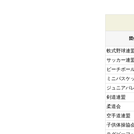
団
軟式野球連
サッカー連
ビーチボー
ミニバスケ
ジュニアバ
剣道連盟
柔道会
空手道連盟
子供体操協