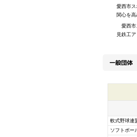
愛西市ス
関心を高
愛西市ス
見鉄工ア
一般団体
軟式野球連
ソフトボー