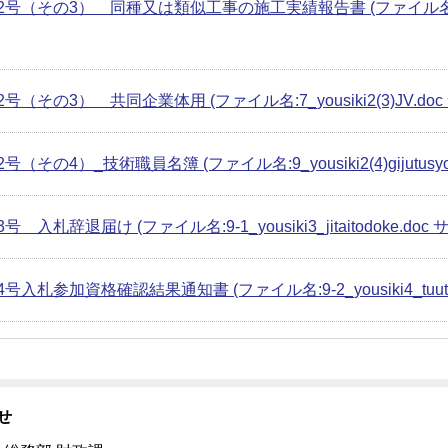
号（その3） 同種又は類似工事の施工実績報告書 (ファイル名:8_yousiki2(
号（その3） 共同企業体用 (ファイル名:7_yousiki2(3)JV.doc サ
（その4）_技術職員名簿 (ファイル名:9_yousiki2(4)gijutusyokui
 入札辞退届け (ファイル名:9-1_yousiki3_jitaitodoke.doc サ
号入札参加資格確認結果通知書 (ファイル名:9-2_yousiki4_tuutisyo
せ