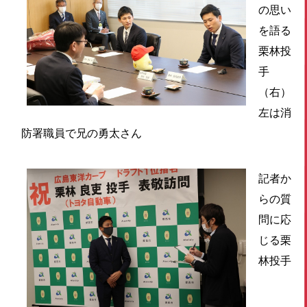
の思い
を語る
栗林投
手
（右）
左は消
防署職員で兄の勇太さん
記者か
らの質
問に応
じる栗
林投手