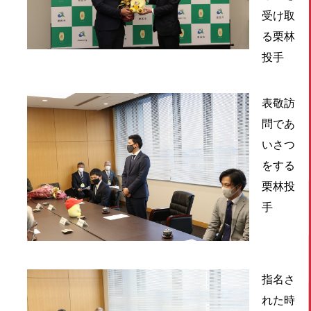
受け取
る栗林
投手
表敬訪
問であ
いさつ
をする
栗林投
手
指名さ
れた時