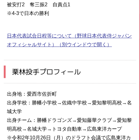
被安打2 奪三振2 自責点1
※4-3で日本の勝利
日本代表試合日程等について（野球日本代表侍ジャパン
オフィシャルサイト）
（別ウインドウで開く）
栗林投手プロフィール
出身地：愛西市佐折町
出身学校：勝幡小学校→佐織中学校→愛知黎明高校→名
城大学
出身チーム：勝幡ドラゴンズ→愛知藤華クラブ→愛知黎
明高校→名城大学→トヨタ自動車→広島東洋カープ
※令和2年10月26日（月）のドラフト会議で広島東洋カ