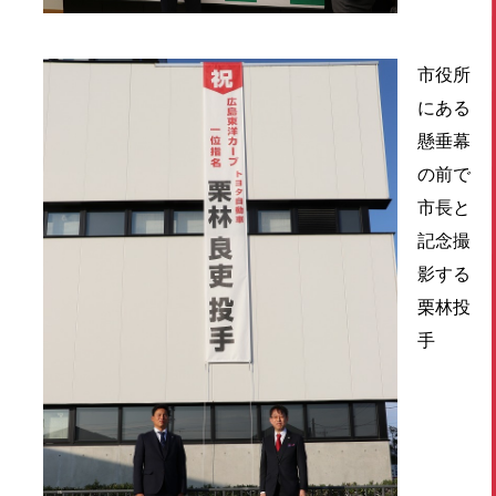
市役所
にある
懸垂幕
の前で
市長と
記念撮
影する
栗林投
手