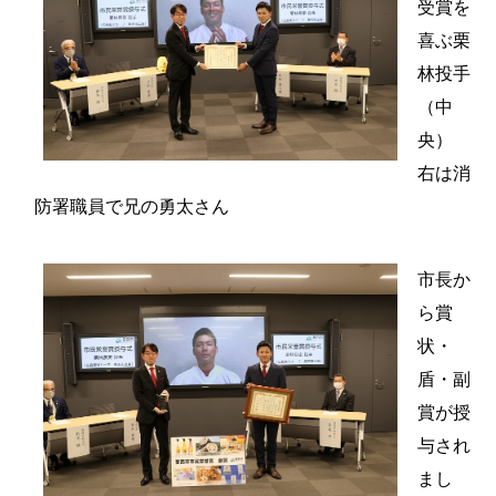
受賞を
喜ぶ栗
林投手
（中
央）
右は消
防署職員で兄の勇太さん
市長か
ら賞
状・
盾・副
賞が授
与され
まし