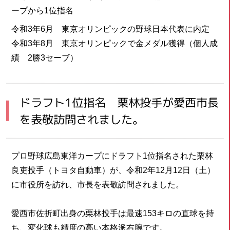
ープから1位指名
令和3年6月 東京オリンピックの野球日本代表に内定
令和3年8月 東京オリンピックで金メダル獲得（個人成
績 2勝3セーブ）
ドラフト1位指名 栗林投手が愛西市長
を表敬訪問されました。
プロ野球広島東洋カープにドラフト1位指名された栗林
良吏投手（トヨタ自動車）が、令和2年12月12日（土）
に市役所を訪れ、市長を表敬訪問されました。
愛西市佐折町出身の栗林投手は最速153キロの直球を持
ち、変化球も精度の高い本格派右腕です。