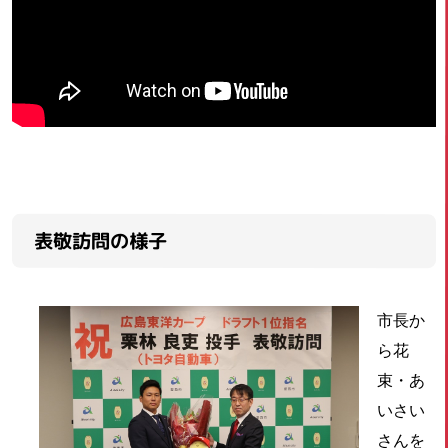
表敬訪問の様子
市長か
ら花
束・あ
いさい
さんを