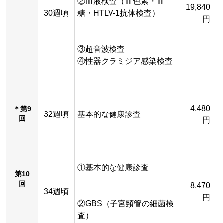
②血液検査（血色素・血
19,840
30週頃
糖・HTLV-1抗体検査）
円
③超音波検査
④性器クラミジア感染検査
4,480
＊第9
32週頃
基本的な健康診査
回
円
①基本的な健康診査
第10
回
8,470
34週頃
円
②GBS（子宮頸管の細菌検
査）