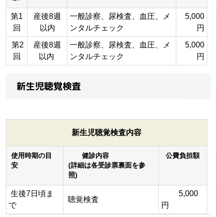
第1
産後8週
一般診察、尿検査、血圧、メ
5,000
回
以内
ンタルチェック
円
第2
産後8週
一般診察、尿検査、血圧、メ
5,000
回
以内
ンタルチェック
円
新生児聴覚検査
新生児聴覚検査内容
使用時期の目
健診内容
公費負担額
安
(詳細は各受診票裏面を参
照)
生後7日頃ま
5,000
聴覚検査
で
円