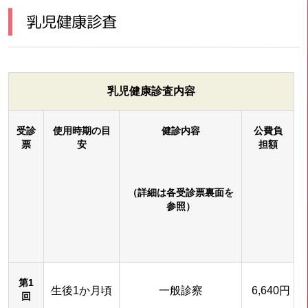
乳児健康診査
乳児健康診査内容
受診
使用時期の目
健診内容
公費負
票
安
担額
（詳細は各受診票裏面を
参照）
第1
生後1か月頃
一般診察
6,640円
回