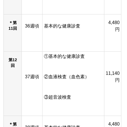
4,480
＊第
36週頃
基本的な健康診査
11回
円
①基本的な健康診査
第12
回
11,140
37週頃
②血液検査（血色素）
円
③超音波検査
4,480
＊第