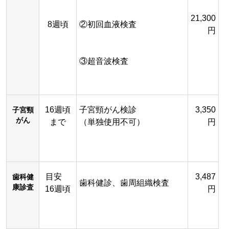
21,300
8週頃
②初回血液検査
円
③超音波検査
16週頃
子宮頸がん検診
3,350
子宮頸
がん
まで
（単独使用不可）
円
目安
3,487
歯科健
歯科健診、歯周組織検査
康診査
16週頃
円