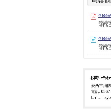
申請書名
危険物製
製造所
用する
危険物
製造所
用する
お問い合わ
愛西市消防
電話: 0567
E-mail: syo