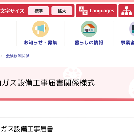
Languages
標準
拡大
文字サイズ
お知らせ・募集
事業
暮らしの情報
危険物等関係
油ガス設備工事届書関係様式
油ガス設備工事届書