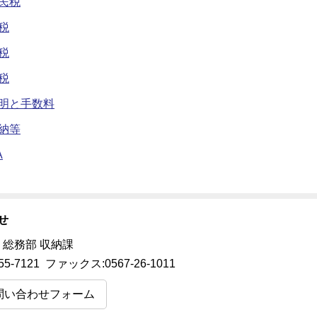
民税
税
税
税
明と手数料
納等
A
せ
 総務部 収納課
55-7121 ファックス:0567-26-1011
問い合わせフォーム