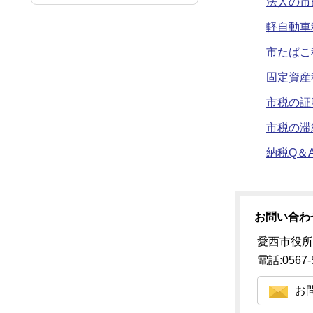
法人の市
軽自動車
市たばこ
固定資産
市税の証
市税の滞
納税Q＆
お問い合わ
愛西市役所
電話:0567-
お