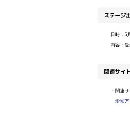
ステージ
日時：5
内容：愛
関連サイ
・関連サ
愛知万