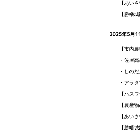
【あいさ
【勝幡城
2025年5月1
【市内農
・佐屋高
・しのだ
・アラタ
【ハスワ
【農産物
【あいさ
【勝幡城