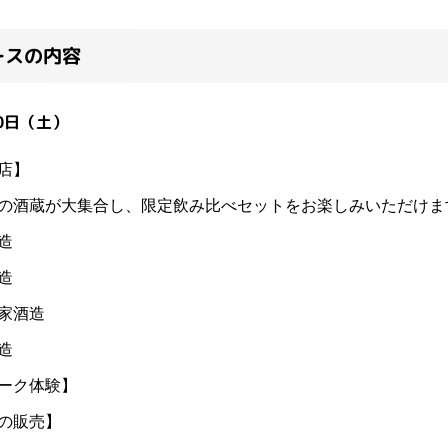
ースの内容
10日（土）
店】
の酒蔵が大集合し、限定飲み比べセットをお楽しみいただけま
造
造
家酒造
造
ーク体験】
の販売】