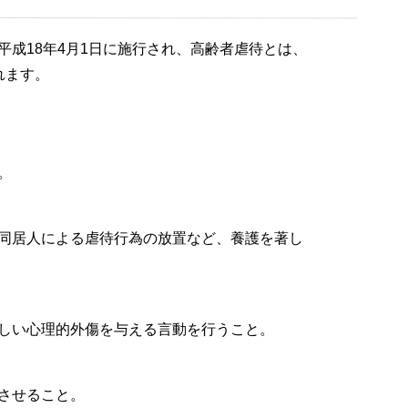
成18年4月1日に施行され、高齢者虐待とは、
れます。
待
。
放任
同居人による虐待行為の放置など、養護を著し
待
しい心理的外傷を与える言動を行うこと。
待
させること。