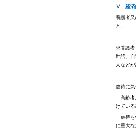
Ⅴ
養護者又
と。
※養護者
世話、自
人などが
虐待に気
高齢者虐
けている
虐待を受
に重大な