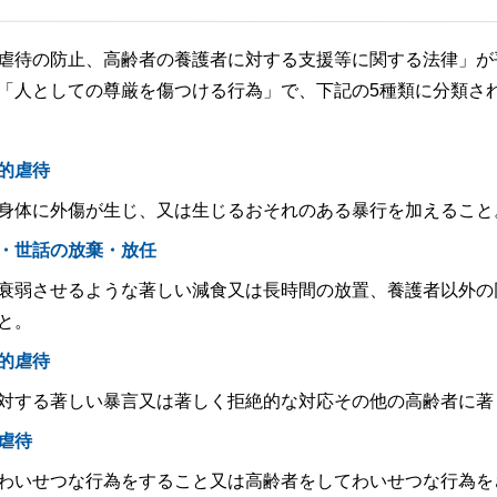
虐待の防止、高齢者の養護者に対する支援等に関する法律」が平
「人としての尊厳を傷つける行為」で、下記の5種類に分類さ
身体的虐
身体に外傷が生じ、又は生じるおそれのある暴行を加えること
介護・世話の放棄・
衰弱させるような著しい減食又は長時間の放置、養護者以外の
と。
心理的虐
対する著しい暴言又は著しく拒絶的な対応その他の高齢者に著
性的虐
わいせつな行為をすること又は高齢者をしてわいせつな行為を