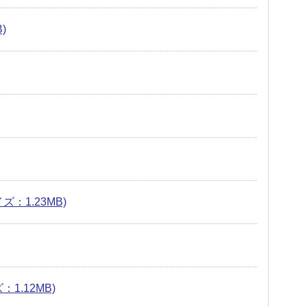
)
：1.23MB)
1.12MB)