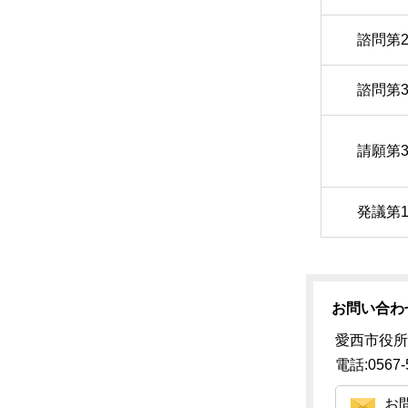
諮問第
諮問第
請願第
発議第
お問い合わ
愛西市役所
電話:0567-
お