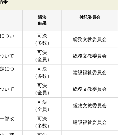
結果
議決
付託委員会
結果
につい
可決
総務文教委員会
（多数）
可決
ついて
総務文教委員会
（全員）
定につ
可決
建設福祉委員会
（多数）
可決
ついて
総務文教委員会
（全員）
可決
総務文教委員会
（全員）
一部改
可決
建設福祉委員会
（多数）