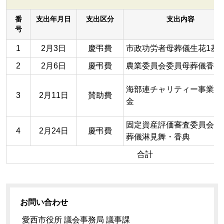
番
支出年月日
支出区分
支出内容
号
1
2月3日
慶弔費
市政功労者母葬儀生花1基
2
2月6日
慶弔費
農業委員会委員母葬儀香典
海部連チャリティー事業協
3
2月11日
賛助費
金
固定資産評価審査委員会委
4
2月24日
慶弔費
葬儀淋見舞・香典
合計
お問い合わせ
愛西市役所 議会事務局 議事課