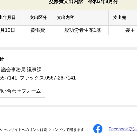
交際費支出内訳 令和3年8月分
出年月日
支出区分
支出内容
支出先
8月10日
慶弔費
一般功労者生花1基
喪主
せ
 議会事務局 議事課
55-7141 ファックス:0567-26-7141
問い合わせフォーム
Facebookで
シャルサイトへのリンクは別ウィンドウで開きます