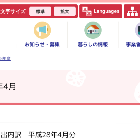
Languages
標準
拡大
文字サイズ
お知らせ・募集
事業
暮らしの情報
28年度
年4月
出内訳 平成28年4月分