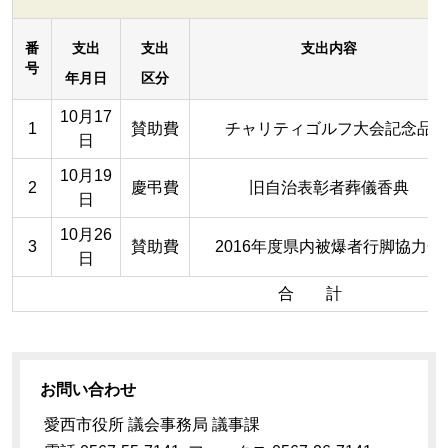
番
支出
支出
支出内容
号
年月日
区分
10月17
1
賛助費
チャリティゴルフ大会記念品
日
10月19
2
慶弔費
旧自治表彰者葬儀香典
日
10月26
3
賛助費
2016年度県内被爆者行脚協力金
日
合 計
お問い合わせ
愛西市役所 議会事務局 議事課