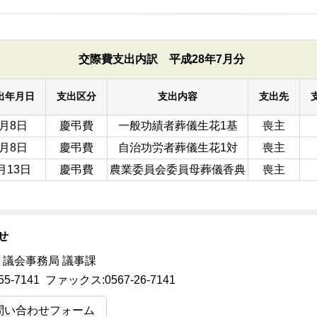
交際費支出内訳 平成28年7月分
出年月日
支出区分
支出内容
支出先
7月8日
慶弔費
一般功績者葬儀生花1基
喪主
7月8日
慶弔費
自治功労者葬儀生花1対
喪主
月13日
慶弔費
農業委員会委員母葬儀香典
喪主
せ
 議会事務局 議事課
55-7141 ファックス:0567-26-7141
問い合わせフォーム