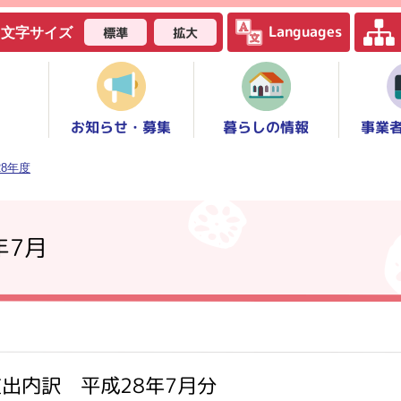
Languages
標準
拡大
文字サイズ
お知らせ・募集
事業
暮らしの情報
28年度
年7月
出内訳 平成28年7月分