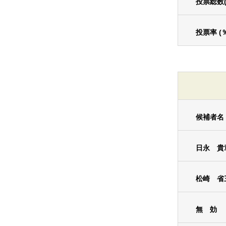
投票総数
投票率 (
候補者名
日永 貴
松崎 省
無 効