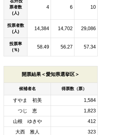
在外投
4
6
10
票者数
(人)
投票者数
14,384
14,702
29,086
(人)
投票率
58.49
56.27
57.34
(％)
開票結果＜愛知県選挙区＞
候補者名
得票数（票）
すやま 初美
1,584
つじ 恵
1,823
山根 ゆきや
412
大西 雅人
323