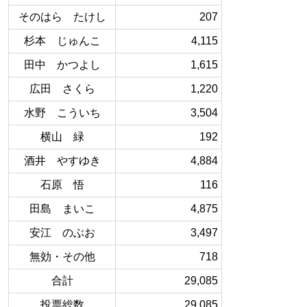
そのはら たけし
207
杉本 じゅんこ
4,115
田中 かつよし
1,615
広田 さくら
1,220
水野 こういち
3,504
横山 緑
192
酒井 やすゆき
4,884
石原 悟
116
田島 まいこ
4,875
安江 のぶお
3,497
無効・その他
718
合計
29,085
投票総数
29,085